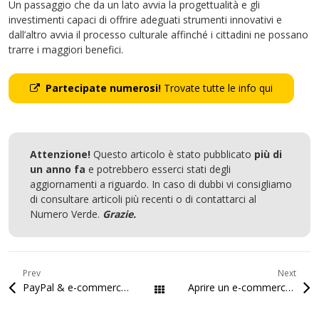
Un passaggio che da un lato avvia la progettualità e gli
investimenti capaci di offrire adeguati strumenti innovativi e
dall’altro avvia il processo culturale affinché i cittadini ne possano
trarre i maggiori benefici.
Partecipate numerosi!
Trovate tutte le info qui
Attenzione!
Questo articolo è stato pubblicato
più di
un anno fa
e potrebbero esserci stati degli
aggiornamenti a riguardo. In caso di dubbi vi consigliamo
di consultare articoli più recenti o di contattarci al
Numero Verde.
Grazie.
Prev
Next
PayPal & e-commerce a San Marino finalmente amici
Aprire un e-commerce a San Marino?
Tutti gli articoli